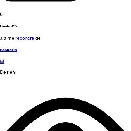
0
Benhof15
a aimé
répondre
de
Benhof15
M
De rien