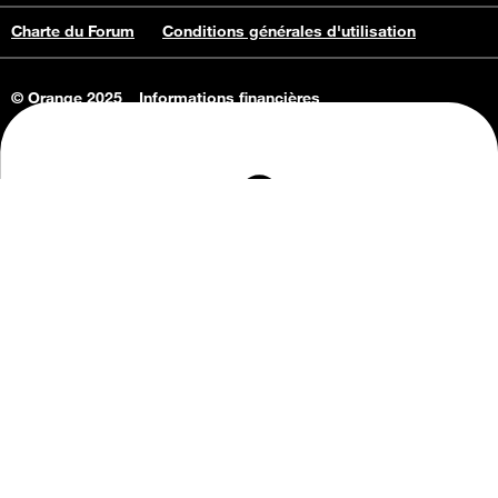
Charte du Forum
Conditions générales d'utilisation
© Orange 2025
Informations financières
Connaissance de l'entreprise
Offres d'emploi
Vie privée
Informations Consommateurs