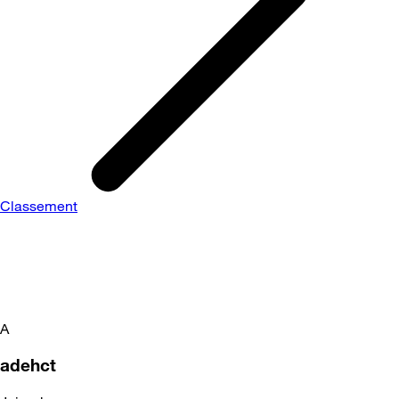
Classement
A
adehct