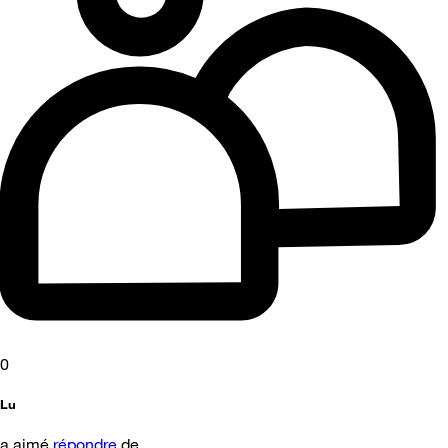
0
Lu
a aimé
répondre
de