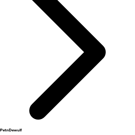
activités
PetnDewulf