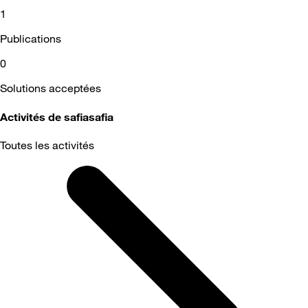
1
Publications
0
Solutions acceptées
Activités de safiasafia
Toutes les activités
Selected
Toutes
les
activités