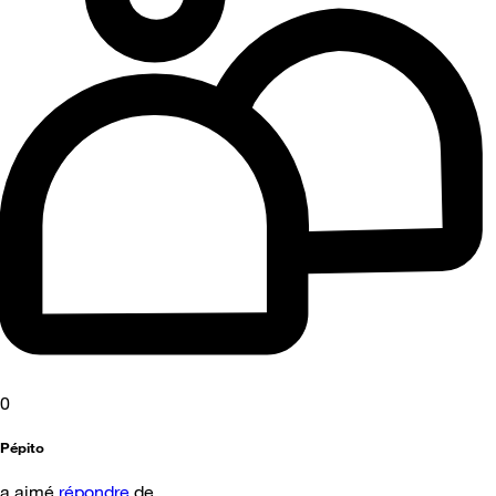
0
Pépito
a aimé
répondre
de