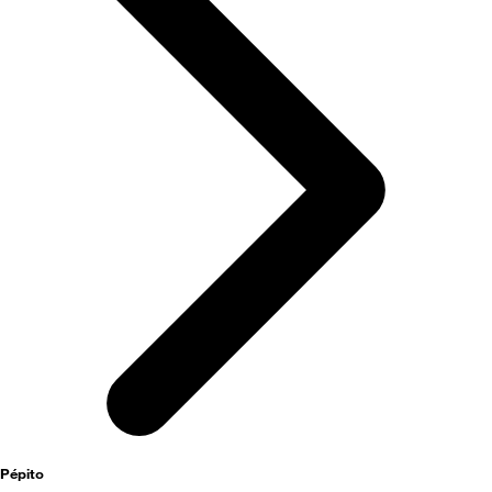
activités
Pépito