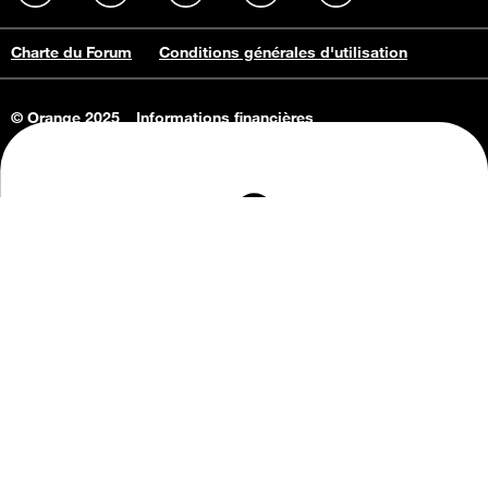
Charte du Forum
Conditions générales d'utilisation
© Orange 2025
Informations financières
Connaissance de l'entreprise
Offres d'emploi
Vie privée
Informations Consommateurs