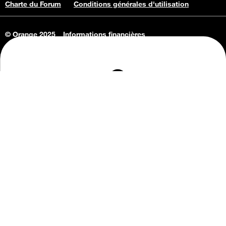
Charte du Forum
Conditions générales d'utilisation
© Orange 2025
Informations financières
Connaissance de l'entreprise
Offres d'emploi
Vie privée
Informations Consommateurs