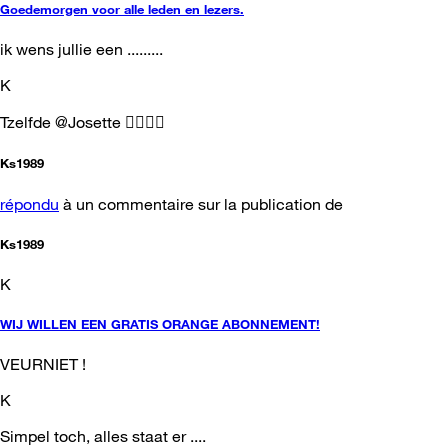
Goedemorgen voor alle leden en lezers.
ik wens jullie een .........
K
Tzelfde @Josette 👍🏻🌞🧹
Ks1989
répondu
à un commentaire sur la publication de
Ks1989
K
WIJ WILLEN EEN GRATIS ORANGE ABONNEMENT!
VEURNIET !
K
Simpel toch, alles staat er ....