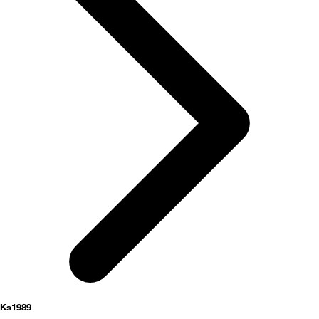
activités
Ks1989