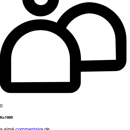
0
Ks1989
a aimé
commentaire
de