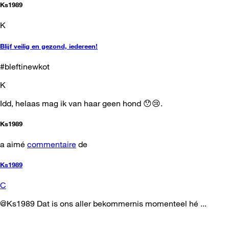
Ks1989
K
Blijf veilig en gezond, iedereen!
#bleftinewkot
K
Idd, helaas mag ik van haar geen hond 😯😢.
Ks1989
a aimé
commentaire
de
Ks1989
C
@Ks1989 Dat is ons aller bekommernis momenteel hé ...