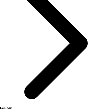
activités
Lelucax