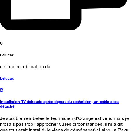
0
Lelucax
a aimé la publication de
Lelucax
B
Installation TV échouée après départ du technicien, un cable s'est
détaché
Je suis bien embêtée le technicien d'Orange est venu mais je
n'osais pas trop l'approcher vu les circonstances. Il m'a dit
que tout était installé (je viens de déménager) : j'ai vu la TV qui