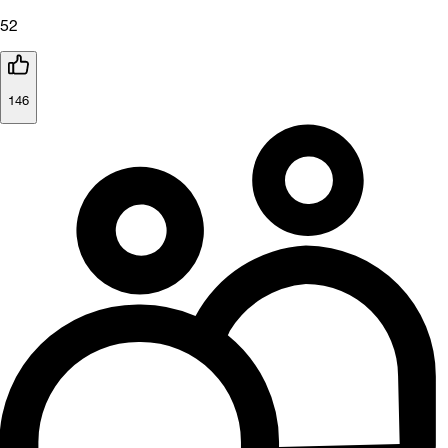
52
146