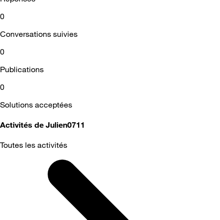
0
Conversations suivies
0
Publications
0
Solutions acceptées
Activités de Julien0711
Toutes les activités
Selected
Toutes
les
activités