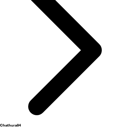
activités
Chathura84