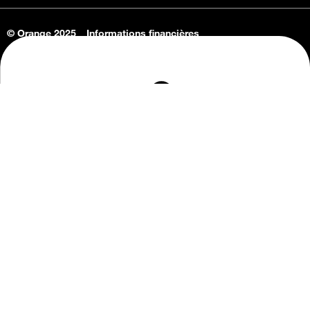
© Orange 2025
Informations financières
Connaissance de l'entreprise
Offres d'emploi
Vie privée
Informations Consommateurs