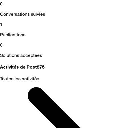
0
Conversations suivies
1
Publications
0
Solutions acceptées
Activités de Post875
Toutes les activités
Selected
Toutes
les
activités