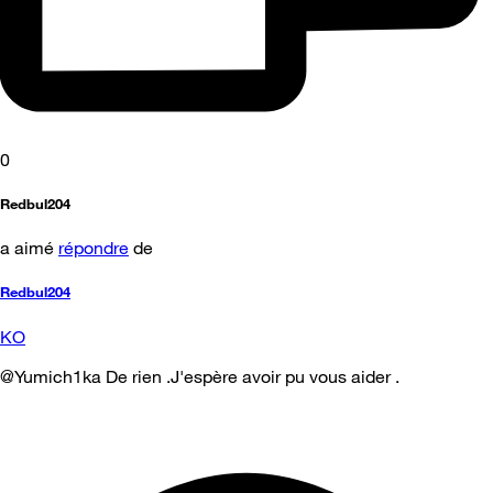
0
Redbul204
a aimé
répondre
de
Redbul204
KO
@Yumich1ka De rien .J'espère avoir pu vous aider .