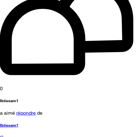
0
Ibtissam1
a aimé
répondre
de
Ibtissam1