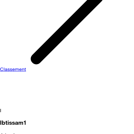
Classement
I
Ibtissam1