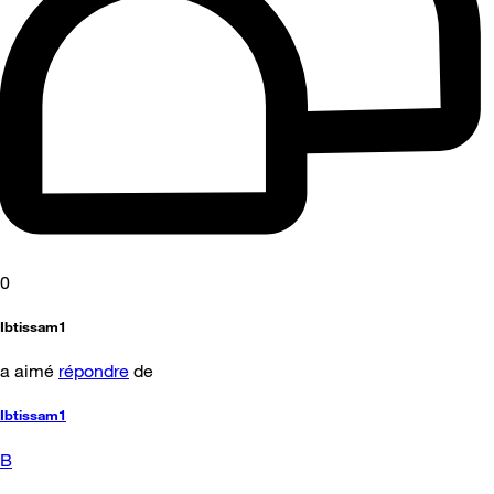
0
Ibtissam1
a aimé
répondre
de
Ibtissam1
B