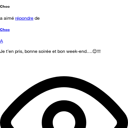
Choo
a aimé
répondre
de
Choo
A
Je t’en pris, bonne soirée et bon week-end….😌!!!