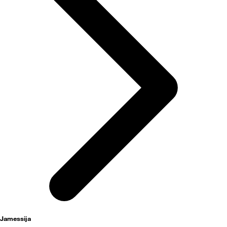
activités
Jamessija