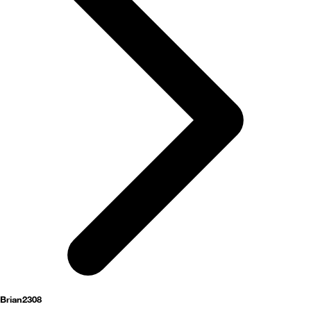
activités
Brian2308