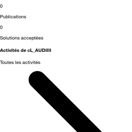
0
Publications
0
Solutions acceptées
Activités de cL_AUDIIII
Toutes les activités
Selected
Toutes
les
activités