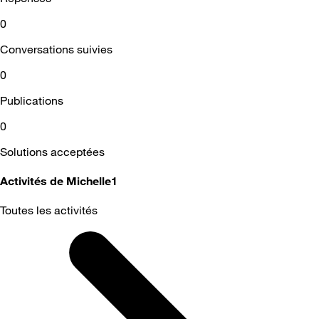
0
Conversations suivies
0
Publications
0
Solutions acceptées
Activités de Michelle1
Toutes les activités
Selected
Toutes
les
activités