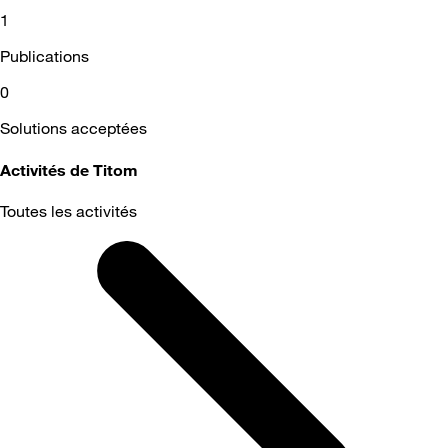
1
Publications
0
Solutions acceptées
Activités de Titom
Toutes les activités
Selected
Toutes
les
activités