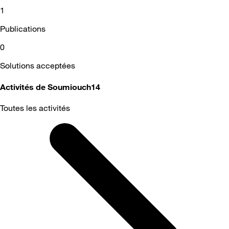
1
Publications
0
Solutions acceptées
Activités de Soumiouch14
Toutes les activités
Selected
Toutes
les
activités