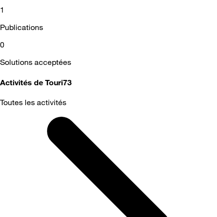
1
Publications
0
Solutions acceptées
Activités de Touri73
Toutes les activités
Selected
Toutes
les
activités