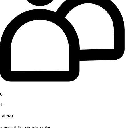
0
T
Touri73
a rejoint la communauté.