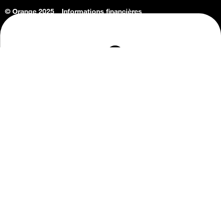
© Orange 2025
Informations financières
Connaissance de l'entreprise
Offres d'emploi
Vie privée
Informations Consommateurs