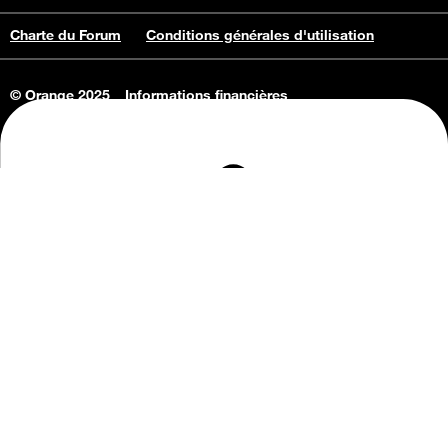
Charte du Forum
Conditions générales d'utilisation
© Orange 2025
Informations financières
Connaissance de l'entreprise
Offres d'emploi
Vie privée
Informations Consommateurs