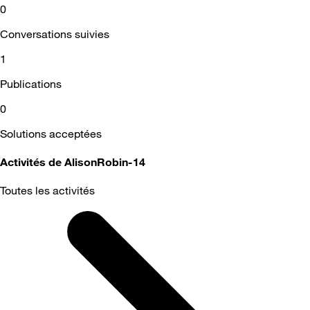
0
Conversations suivies
1
Publications
0
Solutions acceptées
Activités de AlisonRobin-14
Toutes les activités
Selected
Toutes
les
activités