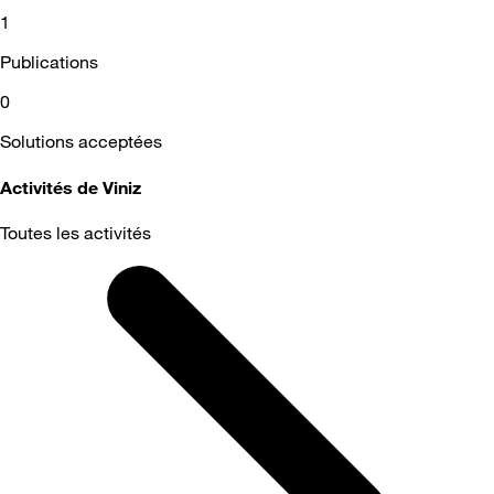
1
Publications
0
Solutions acceptées
Activités de Viniz
Toutes les activités
Selected
Toutes
les
activités