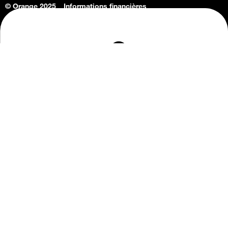
© Orange 2025
Informations financières
Connaissance de l'entreprise
Offres d'emploi
Vie privée
Informations Consommateurs