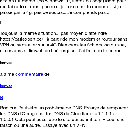
site en lui-même. (pc windows 10, firefox ou edge) Idem pour
ma tablette et mon iphone si je passe par le modem... si je
passe par la 4g, pas de soucis... Je comprends pas...
L
Toujours la même situation... pas moyen d'atteindre
https://batiexpert.be/ à partir de mon modem et routeur sans
VPN ou sans aller sur la 4G.Rien dans les fichiers log du site,
ni serveurs ni firewall de l’hébergeur...J'ai fait une trace rout
lamves
a aimé
commentaire
de
lamves
B
Bonjour, Peut-être un problème de DNS. Essaye de remplacer
les DNS d’Orange par les DNS de Cloudfare : « 1.1.1.1 et
1.0.0.1 Cela peut aussi être le site qui bannit ton IP pour une
raison ou une autre. Essaye avec un VPN.