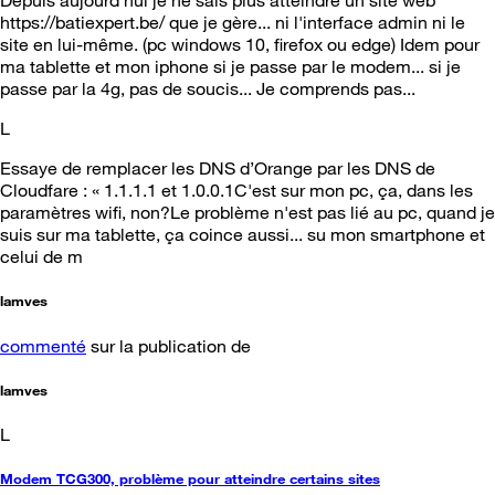
Depuis aujourd'hui je ne sais plus atteindre un site web
https://batiexpert.be/ que je gère... ni l'interface admin ni le
site en lui-même. (pc windows 10, firefox ou edge) Idem pour
ma tablette et mon iphone si je passe par le modem... si je
passe par la 4g, pas de soucis... Je comprends pas...
L
Essaye de remplacer les DNS d’Orange par les DNS de
Cloudfare : « 1.1.1.1 et 1.0.0.1C'est sur mon pc, ça, dans les
paramètres wifi, non?Le problème n'est pas lié au pc, quand je
suis sur ma tablette, ça coince aussi... su mon smartphone et
celui de m
lamves
commenté
sur la publication de
lamves
L
Modem TCG300, problème pour atteindre certains sites