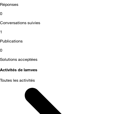
Réponses
0
Conversations suivies
1
Publications
0
Solutions acceptées
Activités de lamves
Toutes les activités
Selected
Toutes
les
activités