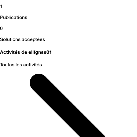
1
Publications
0
Solutions acceptées
Activités de elifgnss01
Toutes les activités
Selected
Toutes
les
activités