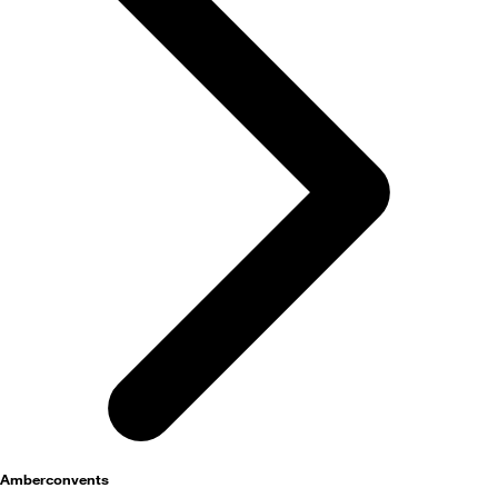
activités
Amberconvents