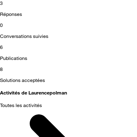
3
Réponses
0
Conversations suivies
6
Publications
8
Solutions acceptées
Activités de Laurencepolman
Toutes les activités
Selected
Toutes
les
activités