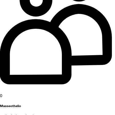
0
Masseothelio