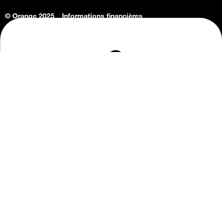
© Orange 2025
Informations financières
Connaissance de l'entreprise
Offres d'emploi
Vie privée
Informations Consommateurs