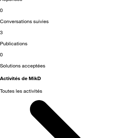
0
Conversations suivies
3
Publications
0
Solutions acceptées
Activités de MikD
Toutes les activités
Selected
Toutes
les
activités