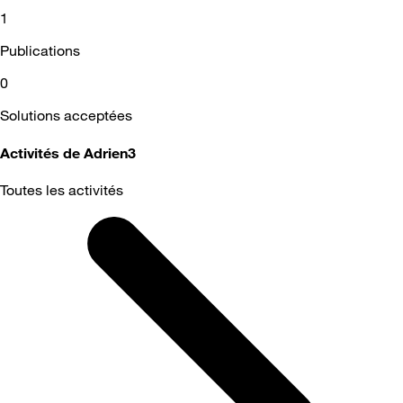
1
Publications
0
Solutions acceptées
Activités de Adrien3
Toutes les activités
Selected
Toutes
les
activités