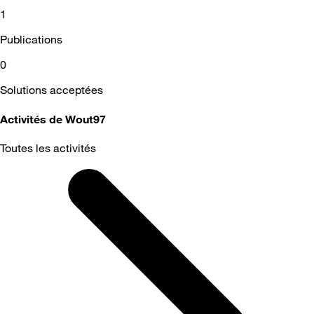
1
Publications
0
Solutions acceptées
Activités de Wout97
Toutes les activités
Selected
Toutes
les
activités