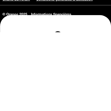
© Orange 2025
Informations financières
Connaissance de l'entreprise
Offres d'emploi
Vie privée
Informations Consommateurs