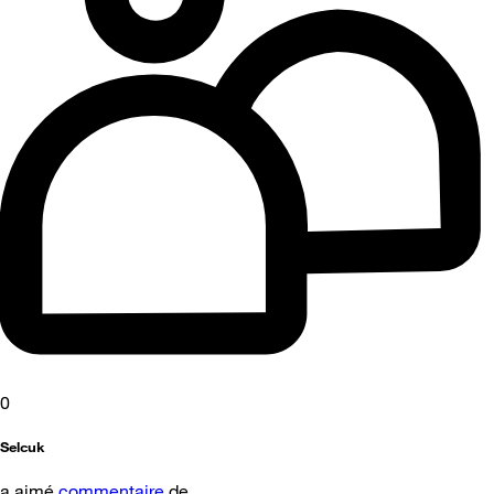
0
Selcuk
a aimé
commentaire
de