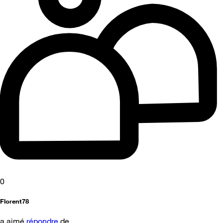
0
Florent78
a aimé
répondre
de