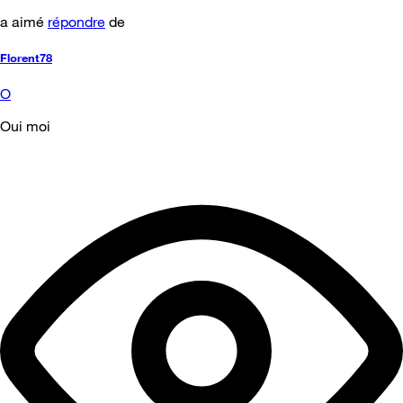
a aimé
répondre
de
Florent78
O
Oui moi