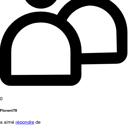
0
Florent78
a aimé
répondre
de