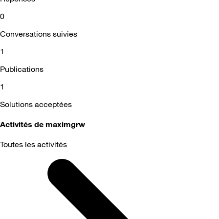
0
Conversations suivies
1
Publications
1
Solutions acceptées
Activités de maximgrw
Toutes les activités
Selected
Toutes
les
activités