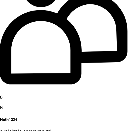
0
N
Nath1234