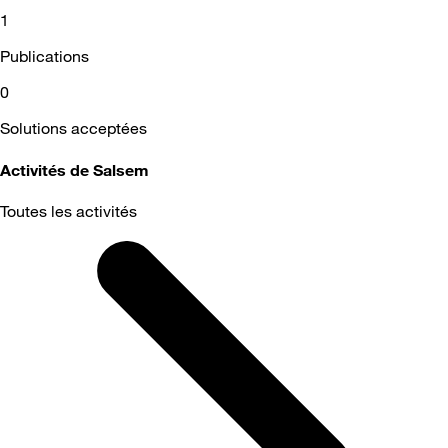
1
Publications
0
Solutions acceptées
Activités de Salsem
Toutes les activités
Selected
Toutes
les
activités