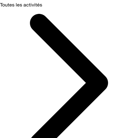
Toutes les activités
Selected
Toutes
les
activités