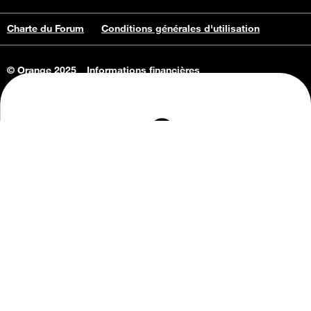
Charte du Forum
Conditions générales d'utilisation
© Orange 2025
Informations financières
Connaissance de l'entreprise
Offres d'emploi
Vie privée
Informations Consommateurs