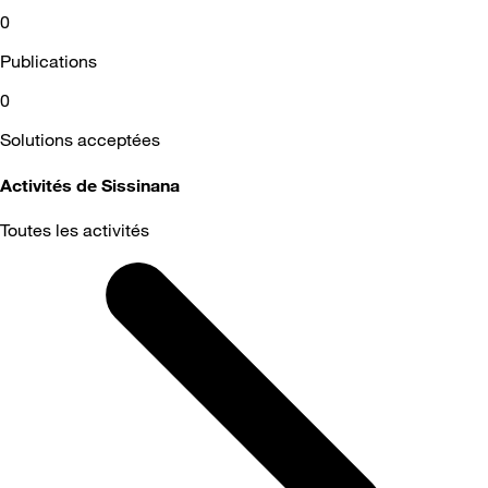
0
Publications
0
Solutions acceptées
Activités de Sissinana
Toutes les activités
Selected
Toutes
les
activités