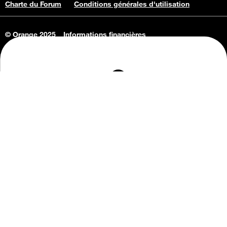
Charte du Forum
Conditions générales d'utilisation
© Orange 2025
Informations financières
Connaissance de l'entreprise
Offres d'emploi
Vie privée
Informations Consommateurs