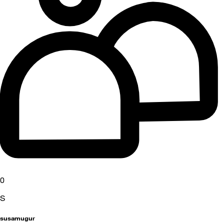
0
S
susamugur