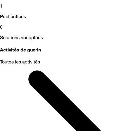
1
Publications
0
Solutions acceptées
Activités de guerin
Toutes les activités
Selected
Toutes
les
activités