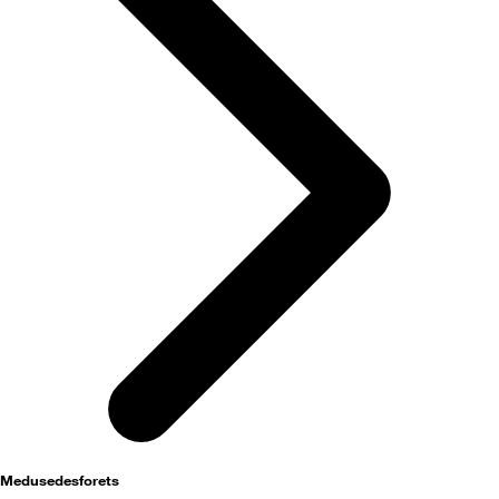
activités
Medusedesforets