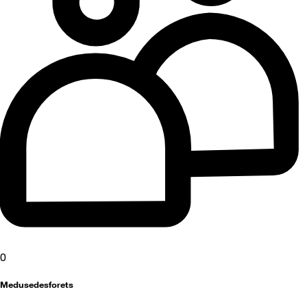
0
Medusedesforets