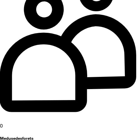
0
Medusedesforets