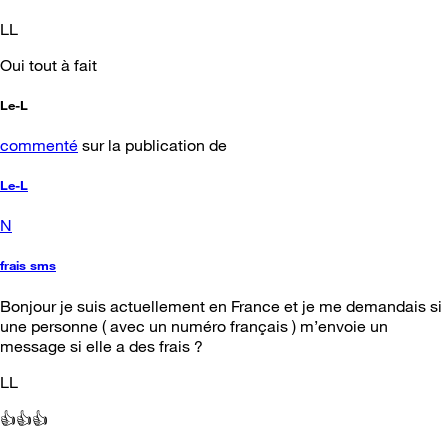
LL
Oui tout à fait
Le-L
commenté
sur la publication de
Le-L
N
frais sms
Bonjour je suis actuellement en France et je me demandais si
une personne ( avec un numéro français ) m’envoie un
message si elle a des frais ?
LL
👍👍👍